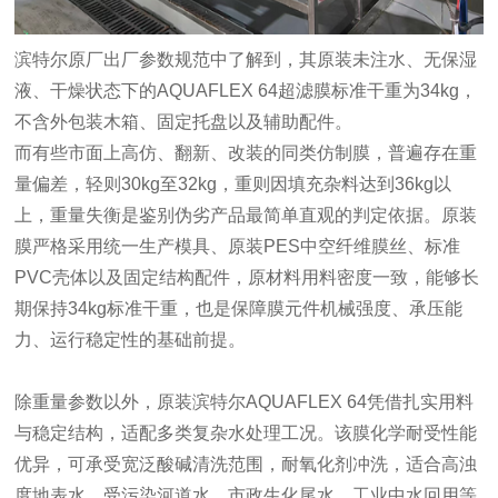
滨特尔原厂出厂参数规范中了解到，其原装未注水、无保湿
液、干燥状态下的AQUAFLEX 64超滤膜标准干重为34kg，
不含外包装木箱、固定托盘以及辅助配件。
而有些市面上高仿、翻新、改装的同类仿制膜，普遍存在重
量偏差，轻则30kg至32kg，重则因填充杂料达到36kg以
上，重量失衡是鉴别伪劣产品最简单直观的判定依据。原装
膜严格采用统一生产模具、原装PES中空纤维膜丝、标准
PVC壳体以及固定结构配件，原材料用料密度一致，能够长
期保持34kg标准干重，也是保障膜元件机械强度、承压能
力、运行稳定性的基础前提。
除重量参数以外，原装滨特尔AQUAFLEX 64凭借扎实用料
与稳定结构，适配多类复杂水处理工况。该膜化学耐受性能
优异，可承受宽泛酸碱清洗范围，耐氧化剂冲洗，适合高浊
度地表水、受污染河道水、市政生化尾水、工业中水回用等