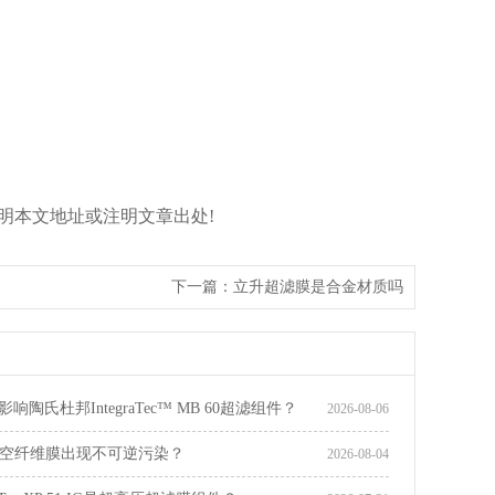
接形式标明本文地址或注明文章出处!
下一篇：
立升超滤膜是合金材质吗
响陶氏杜邦IntegraTec™ MB 60超滤组件？
2026-08-06
空纤维膜出现不可逆污染？
2026-08-04