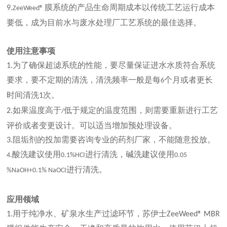
膜系统的产品生命周期成本
以传统工艺运行成本
9.
ZeeWeed®
要低
，成为
目前
水与废水处理厂工艺系统的最佳选择。
使用注意事项
为了
确保超滤系统的
性能，
要尽量保证进水水质符合系统
1.
要求，要不定期的清洗，
清洗频率一般是每
个月或者更长
6
时间清洗
次。
1
如果温度高于
低于
规定
的温度范围，则需要重新进行工艺
2.
/
评价或者变更设计。
可以适当
增加预处理设备。
阻垢剂的投加需要咨询专业的药剂厂家，不能随意投放。
3.
酸洗
建议使用
进行清洗，
碱洗
建议使用
4.
0.1%HCI
0.05
进行清洗。
%NaOH+0.1% NaOCI
应用领域
用于纯净水、矿泉水生产过滤环节，苏伊士
1.
ZeeWeed® MBR