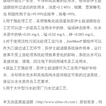
膜组件能生产安全、干净和高质量的饮用水。使用苏伊士超
滤膜组件过滤后的饮用水，浊度
，细菌、贾第鞭毛
<0.1 NTU
虫 和隐性孢子虫
去除率，病毒
。
>99.99%
>99%
用于预处理工艺，采用预氧化或混凝加苏伊士超滤膜组合
2.
工艺可以进一步提高工业用水中的铁、锰或砷去除率。出水
水质中的铁
，锰
，砷
。
<0.05 mg/L
<0.02 mg/L
<0.005 mg/L
对于使用活性污泥法处理工业污水，
膜组件可以
3.
ZeeWeed®
作为三级过滤工艺环节，苏伊士超滤膜系统操作简单，运行
效果不受上游处理系统处理效果变化的影响，系统出水可以
直接排放、灌溉、回注地下和回用城市及工业用水。
脱盐工艺预处理，苏伊士超滤膜可为工业用户锅炉补给
4.
水、冷却塔补充水和其他高纯水提供稳定可靠的过滤系统，
保证出水水质符合工艺要求。
用于大中型污水处理厂污水过滤工艺。
5.
本文由蓝膜超滤膜（http://www.ufmo-ch.com/）原创首发，转