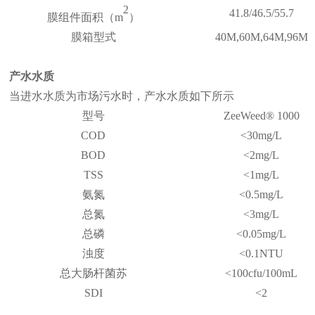
2
41.8/46.5/55.7
膜组件面积（m
）
膜箱型式
40M,60M,64M,96M
产水水质
当进水水质为市场污水时，产水水质如下所示
型号
ZeeWeed® 1000
COD
<30mg/L
BOD
<2mg/L
TSS
<1mg/L
氨氮
<0.5mg/L
总氮
<3mg/L
总磷
<0.05mg/L
浊度
<0.1NTU
总大肠杆菌苏
<100cfu/100mL
SDI
<2