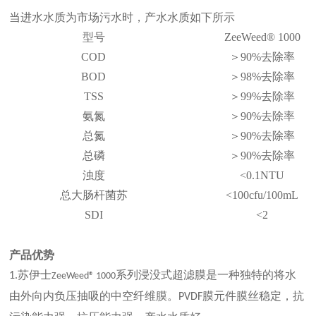
当进水水质为市场污水时，产水水质如下所示
型号
ZeeWeed® 1000
COD
＞90%去除率
BOD
＞98%去除率
TSS
＞99%去除率
氨氮
＞90%去除率
总氮
＞90%去除率
总磷
＞90%去除率
浊度
<0.1NTU
总大肠杆菌苏
<100cfu/100mL
SDI
<2
产品优势
苏伊士
系列浸没式超滤膜是一种独特的将水
1.
ZeeWeed® 1000
由外向内负压抽吸的中空纤维膜。
膜元件膜丝稳定，抗
PVDF