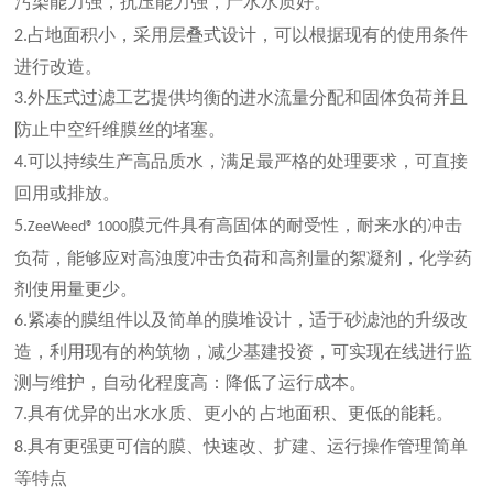
污染能力强，抗压能力强，产水水质好。
占地面积小，采用层叠式设计，可以根据现有的使用条件
2.
进行改造。
外压式过滤工艺提供均衡的进水流量分配和固体负荷并且
3.
防止中空纤维膜丝的堵塞。
可以持续生产高品质水，满足最严格的处理要求，可直接
4.
回用或排放。
膜元件具有高固体的耐受性，
耐来水的冲击
5.
ZeeWeed® 1000
负荷
，能够应对高浊度冲击负荷和高剂量的絮凝剂，化学药
剂使用量更少。
紧凑的膜组件以及简单的膜堆设计，
适于砂滤池的升级改
6.
造
，
利用现有的构筑物，减少基建投资
，可实现在线进行监
测与维护，
自动化程度高：降低了运行成本
。
具有优异的出水水质、更小的
占地面积、更低的能耗
。
7.
具有
更强更可信的膜、快速改、扩建、运行操作管理简单
8.
等特点